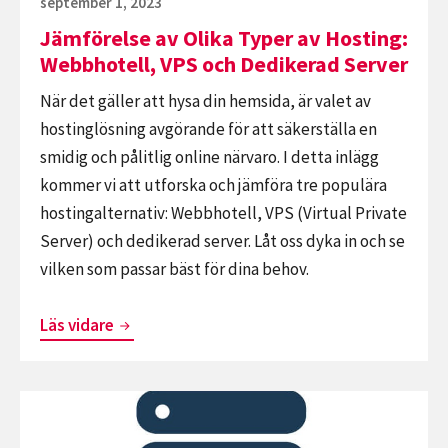
Publicerat
september 1, 2023
Dedikerad
den
Jämförelse av Olika Typer av Hosting:
Server
Webbhotell, VPS och Dedikerad Server
När det gäller att hysa din hemsida, är valet av
hostinglösning avgörande för att säkerställa en
smidig och pålitlig online närvaro. I detta inlägg
kommer vi att utforska och jämföra tre populära
hostingalternativ: Webbhotell, VPS (Virtual Private
Server) och dedikerad server. Låt oss dyka in och se
vilken som passar bäst för dina behov.
Jämförelse
Läs vidare
av
Olika
Fortsätt
Typer
läsa
av