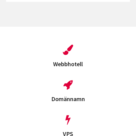
Perfekta
Vägen
för
Din
Webbplats:
En
Djupdykning
Webbhotell
i
Webbhotell,
VPS
och
Domännamn
Mer!
VPS