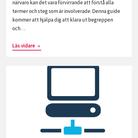
närvaro kan det vara förvirrande att förstå alla
termer och steg som är involverade. Denna guide
kommer att hjälpa dig att klara ut begreppen
och…
Domännamnens
Läs vidare
ABC:
En
Fortsätt
Guide
läsa
för
Upptäck
Nybörjare
den
Perfekta
Vägen
för
Din