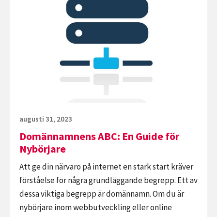
Domännamnens
Hosting:
ABC:
Webbhotell,
En
VPS
Guide
och
för
Dedikerad
Nybörjare
Server
Publicerat
augusti 31, 2023
den
Domännamnens ABC: En Guide för
Nybörjare
Att ge din närvaro på internet en stark start kräver
förståelse för några grundläggande begrepp. Ett av
dessa viktiga begrepp är domännamn. Om du är
nybörjare inom webbutveckling eller online