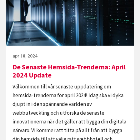
Hemsida-
Skydda
Trenderna:
Dig
April
Mot
2024
Hackare
Update
Publicerat
april 8, 2024
den
De Senaste Hemsida-Trenderna: April
2024 Update
Välkommen till vår senaste uppdatering om
hemsida-trenderna för april 2024! Idag ska vi dyka
djupt in i den spännande världen av
webbutveckling och utforska de senaste
innovationerna när det gäller att bygga din digitala
närvaro. Vi kommer att titta på allt från att bygga
din hemsida till att välja rätt webbhotell och