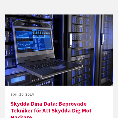
Fortsätt
läsa
Skydda
Dina
Data:
Beprövade
Tekniker
för
Att
Skydda
Dig
Publicerat
april 10, 2024
Mot
den
Skydda Dina Data: Beprövade
Hackare
Tekniker för Att Skydda Dig Mot
Hackare