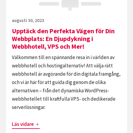
Webbplats:
En
Djupdykning
Publicerat
augusti 30, 2023
i
den
Upptäck den Perfekta Vägen för Din
Webbhotell,
Webbplats: En Djupdykning i
VPS
Webbhotell, VPS och Mer!
och
Välkommen till en spännande resa in i världen av
Mer!
webbhotell och hostingalternativ! Att välja rätt
webbhotell är avgörande för din digitala framgång,
och vi är här för att guida dig genom de olika
alternativen – från det dynamiska WordPress-
webbhotellet till kraftfulla VPS- och dedikerade
serverlösningar.
Upptäck
Läs vidare
den