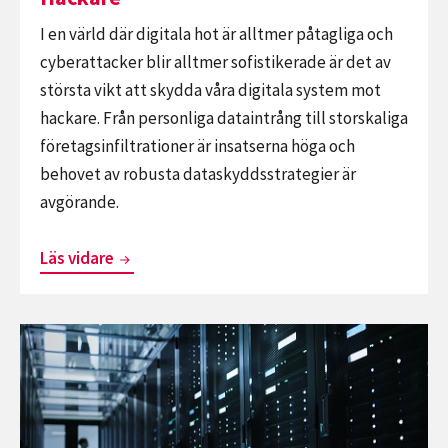
I en värld där digitala hot är alltmer påtagliga och
cyberattacker blir alltmer sofistikerade är det av
största vikt att skydda våra digitala system mot
hackare. Från personliga dataintrång till storskaliga
företagsinfiltrationer är insatserna höga och
behovet av robusta dataskyddsstrategier är
avgörande.
Skydda
Läs vidare
Dina
Data:
Fortsätt
Beprövade
läsa
Tekniker
De
för
Senaste
Att